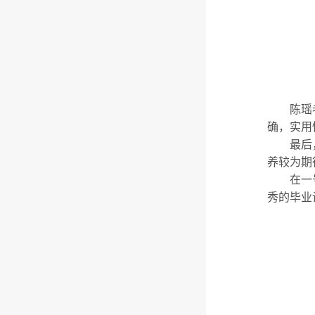
陈瑶
确，实用
最后
养较为期
在一
秀的毕业