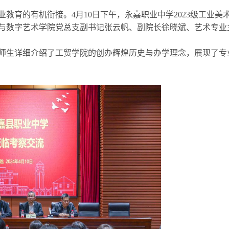
业教育的有机衔接。
4
月
10
日下午
，
永嘉职业中学
2023级工业
与数字艺术学院党总支副书记张云帆、副院长徐晓斌、艺术专业
师生详细
介绍
了
工贸学院的创办
辉煌
历史与
办学
理念，展现了专